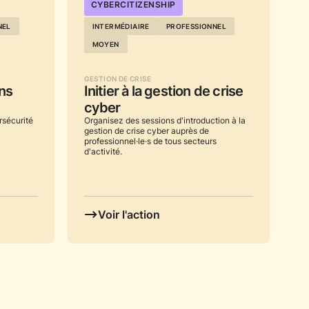
...
CYBERCITIZENSHIP
NEL
INTERMÉDIAIRE
PROFESSIONNEL
MOYEN
GESTION DE CRISE
ns
Initier à la gestion de crise
cyber
sécurité
Organisez des sessions d'introduction à la
gestion de crise cyber auprès de
professionnel·le·s de tous secteurs
d'activité.
Voir l'action