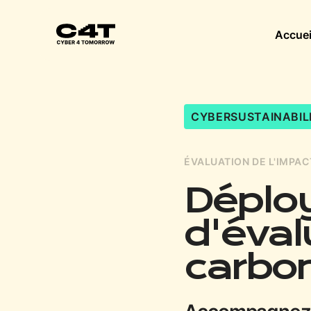
Accuei
CYBERSUSTAINABIL
ÉVALUATION DE L'IMPA
Déploy
d'éval
carbon