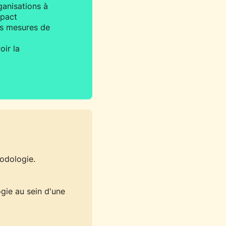
anisations à
mpact
rs mesures de
ir la
odologie.
gie au sein d'une