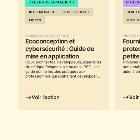
...
CYBERSUSTAINABILITY
...
CYBER
INTERMÉDIAIRE
PROFESSIONNEL
DÉBUTA
MOYEN
MOYEN
CYBER & ECOCONCEPTION
PROTECT
Ecoconception et
Fourni
cybersécurité : Guide de
prote
mise en application
petite
RSSI, architectes, développeurs, experts du
Proposer 
Numérique Responsable ou de la RSE... ce
actionnab
guide donne les clés pratiques aux
aider à am
professionnels qui souhaitent développer
une approche "secure-and-sustainable-
by-design" au sein de leur organisation.
Voir l'action
Voir 