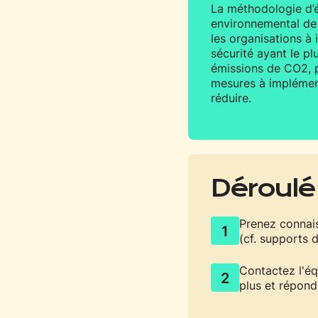
La méthodologie d’é
environnemental de 
les organisations à 
sécurité ayant le pl
émissions de CO2, pu
mesures à implément
réduire.
Déroulé 
Prenez connai
1
(cf. supports d
Contactez l'é
2
plus et répond