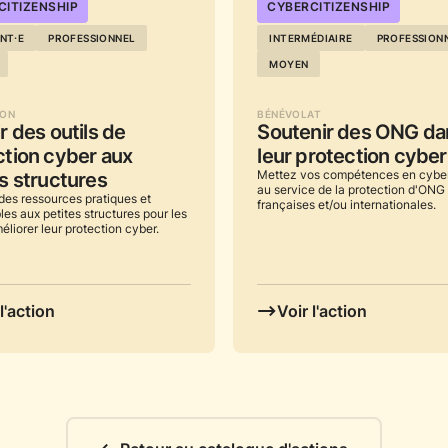
CITIZENSHIP
...
CYBERCITIZENSHIP
NT⸱E
PROFESSIONNEL
INTERMÉDIAIRE
PROFESSION
MOYEN
ION
BÉNÉVOLAT
r des outils de
Soutenir des ONG da
ction cyber aux
leur protection cyber
s structures
Mettez vos compétences en cyber
au service de la protection d'ONG
des ressources pratiques et
françaises et/ou internationales.
les aux petites structures pour les
éliorer leur protection cyber.
l'action
Voir l'action